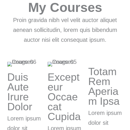
My Courses
Proin gravida nibh vel velit auctor aliquet
aenean sollicitudin, lorem quis bibendum
auctor nisi elit consequat ipsum.
Totam
Duis
Except
Rem
Aute
eur
Aperia
Irure
Occae
m Ipsa
Dolor
cat
Lorem ipsum
Cupida
Lorem ipsum
dolor sit
dolor sit
Lorem ipsum