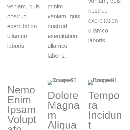
veniam, quis
veniam, quis
minim
nostrud
nostrud
veniam, quis
exercitation
exercitation
nostrud
ullamco
ullamco
exercitation
laboris.
laboris.
ullamco
laboris.
Nemo
Dolore
Tempo
Enim
Magna
ra
Ipsam
m
Incidun
Volupt
Aliqua
t
ate